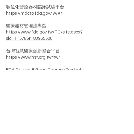
數位化醫療器材臨床試驗平台
https://mdctp.fda.gov.tw/#/
醫療器材管理法專區
https://www.fda.gov.tw/TC/site.aspx?
sid=11578&r=83965506
台灣智慧醫療創新整合平台
https://www.hst.org.tw/tw/
FDA Cellular & Gene Therapy Products
https://www.fda.gov/vaccines-blood-
biologics/cellular-gene-therapy-products
FDA Cellular & Gene Therapy Guidances
https://www.fda.gov/vaccines-blood-
biologics/biologics-guidances/cellular-
gene-therapy-guidances
EMA Advanced therapy medicinal
products